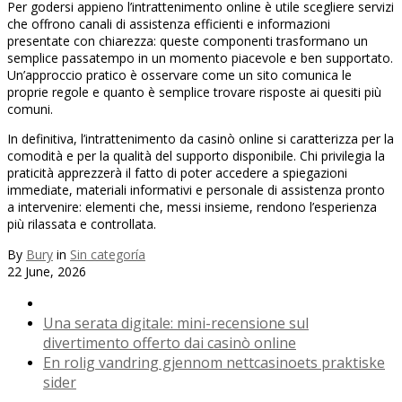
Per godersi appieno l’intrattenimento online è utile scegliere servizi
che offrono canali di assistenza efficienti e informazioni
presentate con chiarezza: queste componenti trasformano un
semplice passatempo in un momento piacevole e ben supportato.
Un’approccio pratico è osservare come un sito comunica le
proprie regole e quanto è semplice trovare risposte ai quesiti più
comuni.
In definitiva, l’intrattenimento da casinò online si caratterizza per la
comodità e per la qualità del supporto disponibile. Chi privilegia la
praticità apprezzerà il fatto di poter accedere a spiegazioni
immediate, materiali informativi e personale di assistenza pronto
a intervenire: elementi che, messi insieme, rendono l’esperienza
più rilassata e controllata.
By
Bury
in
Sin categoría
22 June, 2026
Una serata digitale: mini-recensione sul
divertimento offerto dai casinò online
En rolig vandring gjennom nettcasinoets praktiske
sider