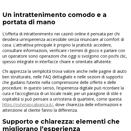
Un intrattenimento comodo e a
portata di mano
L’offerta di intrattenimento nei casinò online è pensata per chi
desidera un’esperienza accessibile senza rinunciare al comfort di
casa. L’attrattiva principale è proprio la praticità: accedere,
consultare informazioni, verificare i termini di gioco e parlare con
un operatore sono operazioni che oggi si svolgono con pochi clic,
spesso integrate in interfacce chiare e orientate all’utente.
Chi apprezza la semplicità trova valore anche nelle pagine di aiuto
ben strutturate, nelle FAQ dettagliate e nelle sezioni di supporto
che guidano l’utente nella comprensione delle offerte e delle
procedure. In questo senso, l’esperienza digitale può ricordare la
cura e l’accoglienza di un locale reale; per un paragone di stile e
ospitalità si può pensare a un’osteria di quartiere, come questa:
https://osteriaocabianca.it/
, dove chiarezza delle informazioni e
attenzione al cliente fanno la differenza.
Supporto e chiarezza: elementi che
migliorano l’esperienza