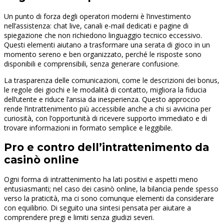
Un punto di forza degli operatori moderni è l’investimento
nell’assistenza: chat live, canali e-mail dedicati e pagine di
spiegazione che non richiedono linguaggio tecnico eccessivo.
Questi elementi aiutano a trasformare una serata di gioco in un
momento sereno e ben organizzato, perché le risposte sono
disponibili e comprensibili, senza generare confusione.
La trasparenza delle comunicazioni, come le descrizioni dei bonus,
le regole dei giochi e le modalità di contatto, migliora la fiducia
dell’utente e riduce l’ansia da inesperienza. Questo approccio
rende l’intrattenimento più accessibile anche a chi si avvicina per
curiosità, con l’opportunità di ricevere supporto immediato e di
trovare informazioni in formato semplice e leggibile.
Pro e contro dell’intrattenimento da
casinò online
Ogni forma di intrattenimento ha lati positivi e aspetti meno
entusiasmanti; nel caso dei casinò online, la bilancia pende spesso
verso la praticità, ma ci sono comunque elementi da considerare
con equilibrio. Di seguito una sintesi pensata per aiutare a
comprendere pregi e limiti senza giudizi severi.