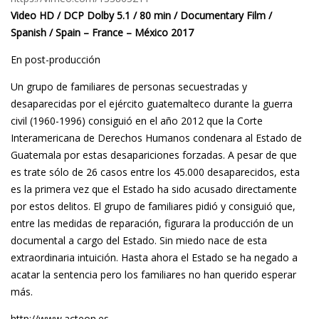
n
Video HD / DCP Dolby 5.1 / 80 min / Documentary Film /
Spanish / Spain – France – México 2017
m
En post-producción
i
Un grupo de familiares de personas secuestradas y
desaparecidas por el ejército guatemalteco durante la guerra
e
civil (1960-1996) consiguió en el año 2012 que la Corte
d
Interamericana de Derechos Humanos condenara al Estado de
Guatemala por estas desapariciones forzadas. A pesar de que
o
es trate sólo de 26 casos entre los 45.000 desaparecidos, esta
es la primera vez que el Estado ha sido acusado directamente
por estos delitos. El grupo de familiares pidió y consiguió que,
entre las medidas de reparación, figurara la producción de un
documental a cargo del Estado. Sin miedo nace de esta
extraordinaria intuición. Hasta ahora el Estado se ha negado a
acatar la sentencia pero los familiares no han querido esperar
más.
http://www.acteon.es