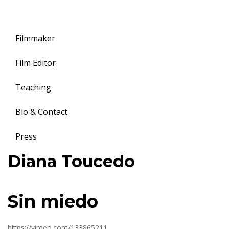
Filmmaker
Film Editor
Teaching
Bio & Contact
Press
Toggle
Diana Toucedo
navigation
S
Sin miedo
i
https://vimeo.com/133865211